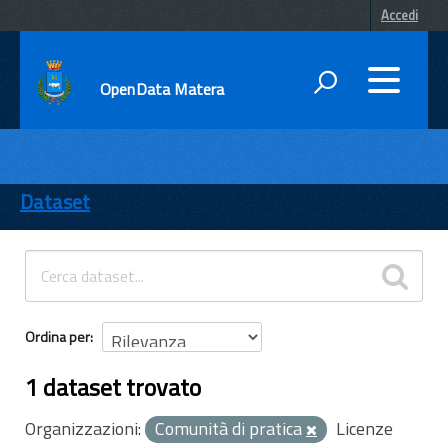
Accedi
OpenData Matera
DATI
ENTI
Dataset
TEMI
INFORMAZIONI
Ordina per
1 dataset trovato
Organizzazioni:
Comunità di pratica
Licenze