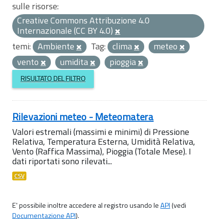
sulle risorse:
Creative Commons Attribuzione 4.0
Internazionale (CC BY 4.0)
temi:
Ambiente
Tag:
clima
meteo
vento
umidita
pioggia
RISULTATO DEL FILTRO
Rilevazioni meteo - Meteomatera
Valori estremali (massimi e minimi) di Pressione
Relativa, Temperatura Esterna, Umidità Relativa,
Vento (Raffica Massima), Pioggia (Totale Mese). I
dati riportati sono rilevati...
CSV
E' possibile inoltre accedere al registro usando le
API
(vedi
Documentazione API
).