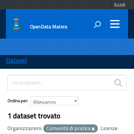
Accedi
OpenData Matera
DATI
ENTI
Dataset
TEMI
INFORMAZIONI
Ordina per
1 dataset trovato
Organizzazioni:
Comunità di pratica
Licenze