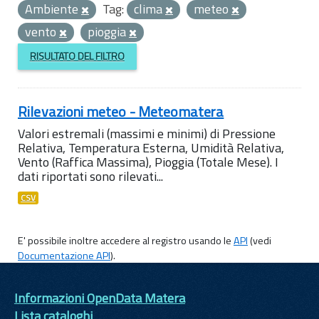
Ambiente
Tag:
clima
meteo
vento
pioggia
RISULTATO DEL FILTRO
Rilevazioni meteo - Meteomatera
Valori estremali (massimi e minimi) di Pressione
Relativa, Temperatura Esterna, Umidità Relativa,
Vento (Raffica Massima), Pioggia (Totale Mese). I
dati riportati sono rilevati...
CSV
E' possibile inoltre accedere al registro usando le
API
(vedi
Documentazione API
).
Informazioni OpenData Matera
Lista cataloghi