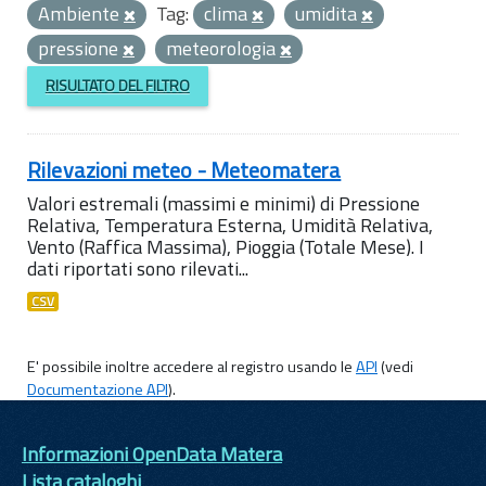
Ambiente
Tag:
clima
umidita
pressione
meteorologia
RISULTATO DEL FILTRO
Rilevazioni meteo - Meteomatera
Valori estremali (massimi e minimi) di Pressione
Relativa, Temperatura Esterna, Umidità Relativa,
Vento (Raffica Massima), Pioggia (Totale Mese). I
dati riportati sono rilevati...
CSV
E' possibile inoltre accedere al registro usando le
API
(vedi
Documentazione API
).
Informazioni OpenData Matera
Lista cataloghi