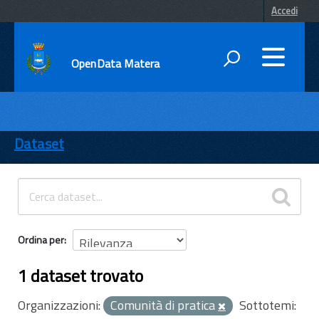
Accedi
OpenData Matera
DATI
ENTI
Dataset
TEMI
INFORMAZIONI
Ordina per
1 dataset trovato
Organizzazioni:
Comunità di pratica
Sottotemi: