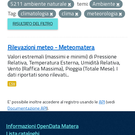
5211 ambiente naturale
temi:
Ambiente
Tag:
climatologia
clima
meteorologia
RISULTATO DEL FILTRO
Rilevazioni meteo - Meteomatera
Valori estremali (massimi e minimi) di Pressione
Relativa, Temperatura Esterna, Umidità Relativa,
Vento (Raffica Massima), Pioggia (Totale Mese). I
dati riportati sono rilevati...
CSV
E' possibile inoltre accedere al registro usando le
API
(vedi
Documentazione API
).
Informazioni OpenData Matera
Lista cataloghi