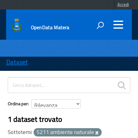
Accedi
OpenData Matera
DATI
ENTI
Dataset
TEMI
INFORMAZIONI
Ordina per
1 dataset trovato
Sottotemi:
5211 ambiente naturale