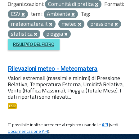
Organizzazioni:
Comunità di pratica
Formati:
CSV
temi:
Ambiente
Tag:
meteomatera.it
meteo
pressione
statistica
pioggia
RISULTATO DEL FILTRO
Rilevazioni meteo - Meteomatera
Valori estremali (massimi e minimi) di Pressione
Relativa, Temperatura Esterna, Umidità Relativa,
Vento (Raffica Massima), Pioggia (Totale Mese). I
dati riportati sono rilevati...
CSV
E' possibile inoltre accedere al registro usando le
API
(vedi
Documentazione API
).