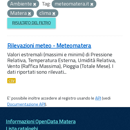
Ambiente
Tag:
meteomatera.it
Matera
clima
RISULTATO DEL FILTRO
Rilevazioni meteo - Meteomatera
Valori estremali (massimi e minimi) di Pressione
Relativa, Temperatura Esterna, Umidità Relativa,
Vento (Raffica Massima), Pioggia (Totale Mese). I
dati riportati sono rilevati...
CSV
E' possibile inoltre accedere al registro usando le
API
(vedi
Documentazione API
).
Informazioni OpenData Matera
Lista cataloghi