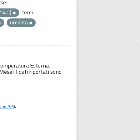
rse:
Y 4.0)
temi:
umidita
 Temperatura Esterna,
ese). I dati riportati sono
one API
).