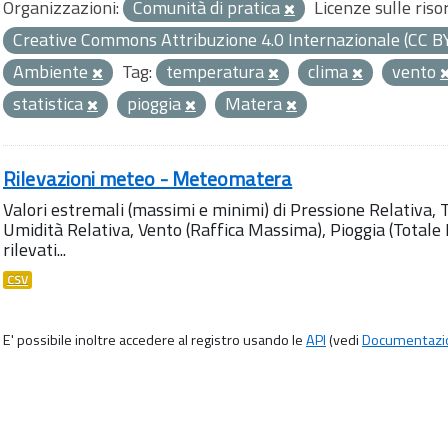
Organizzazioni:
Comunità di pratica
Licenze sulle riso
Creative Commons Attribuzione 4.0 Internazionale (CC B
Ambiente
Tag:
temperatura
clima
vento
statistica
pioggia
Matera
Rilevazioni meteo - Meteomatera
Valori estremali (massimi e minimi) di Pressione Relativa,
Umidità Relativa, Vento (Raffica Massima), Pioggia (Totale M
rilevati...
CSV
E' possibile inoltre accedere al registro usando le
API
(vedi
Documentazi