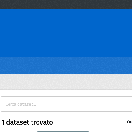
1 dataset trovato
Or