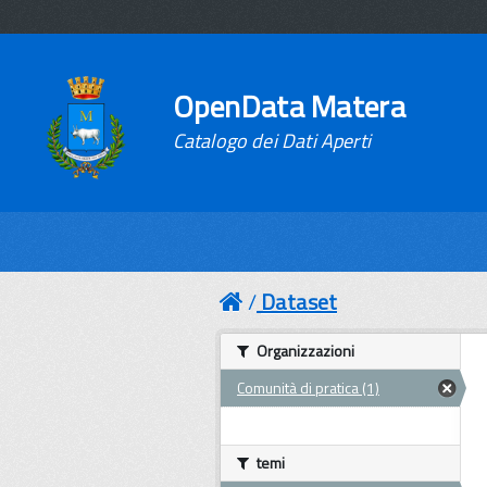
OpenData Matera
Catalogo dei Dati Aperti
Dataset
Organizzazioni
Comunità di pratica (1)
temi