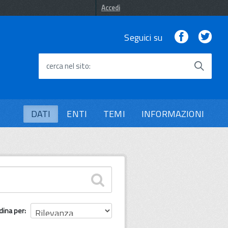
Accedi
Facebook
Twi
Seguici su
cerca nel sito
DATI
ENTI
TEMI
INFORMAZIONI
dina per