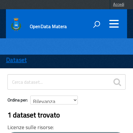
Accedi
OpenData Matera
DATI
ENTI
Dataset
TEMI
INFORMAZIONI
Ordina per
1 dataset trovato
Licenze sulle risorse: