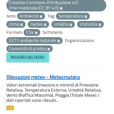
Creative Commons Attribuzione 4.0
Internazionale (CC BY 4.0)
temi:
Ambiente
Tag:
temperatura
clima
meteo
umidita
statistica
Formati:
CSV
Sottotemi:
5211 ambiente naturale
Organizzazioni:
Comunità di pratica
RISULTATO DEL FILTRO
Rilevazioni meteo - Meteomatera
Valori estremali (massimi e minimi) di Pressione
Relativa, Temperatura Esterna, Umidità Relativa,
Vento (Raffica Massima), Pioggia (Totale Mese). I
dati riportati sono rilevati...
CSV