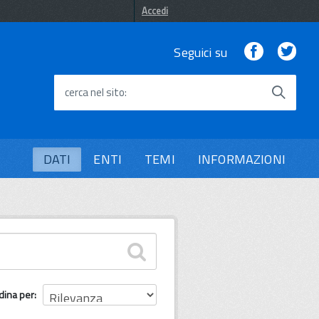
Accedi
Facebook
Twi
Seguici su
cerca nel sito
DATI
ENTI
TEMI
INFORMAZIONI
dina per