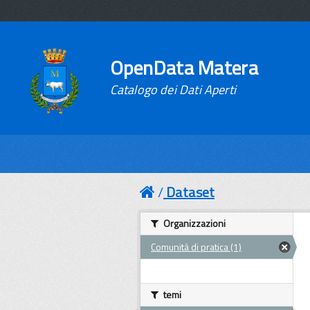
OpenData Matera
Catalogo dei Dati Aperti
Dataset
Organizzazioni
Comunità di pratica (1)
temi