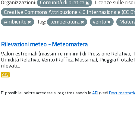
Organizzazioni:
Comunità di pratica
Licenze sulle riso
Creative Commons Attribuzione 4.0 Internazionale (CC B
Ambiente
Tag:
temperatura
vento
Mater
Rilevazioni meteo - Meteomatera
Valori estremali (massimi e minimi) di Pressione Relativa,
Umidità Relativa, Vento (Raffica Massima), Pioggia (Totale M
rilevati...
CSV
E' possibile inoltre accedere al registro usando le
API
(vedi
Documentazi