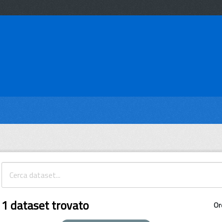
1 dataset trovato
Or