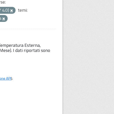
rse:
Y 4.0)
temi:
a
 Temperatura Esterna,
ese). I dati riportati sono
one API
).