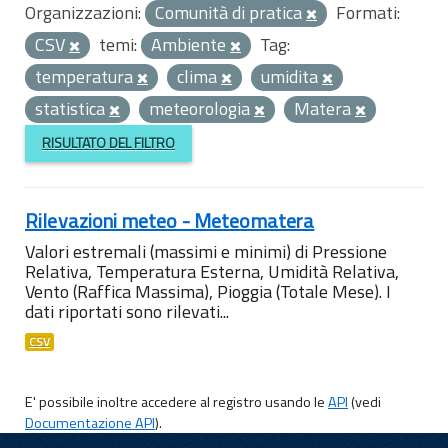
Organizzazioni:
Comunità di pratica
Formati:
CSV
temi:
Ambiente
Tag:
temperatura
clima
umidita
statistica
meteorologia
Matera
RISULTATO DEL FILTRO
Rilevazioni meteo - Meteomatera
Valori estremali (massimi e minimi) di Pressione
Relativa, Temperatura Esterna, Umidità Relativa,
Vento (Raffica Massima), Pioggia (Totale Mese). I
dati riportati sono rilevati...
CSV
E' possibile inoltre accedere al registro usando le
API
(vedi
Documentazione API
).