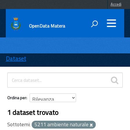
Accedi
OpenData Matera
DATI
ENTI
Dataset
TEMI
INFORMAZIONI
Ordina per
1 dataset trovato
Sottotemi:
5211 ambiente naturale