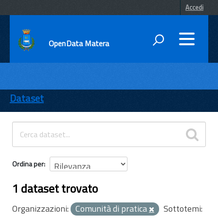
Accedi
OpenData Matera
DATI
ENTI
Dataset
TEMI
INFORMAZIONI
Ordina per
1 dataset trovato
Organizzazioni:
Comunità di pratica
Sottotemi: