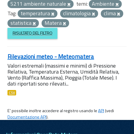
5211 ambiente naturale
temi:
Ambiente
Tag:
temperatura
climatologia
clima
statistica
Matera
RISULTATO DEL FILTRO
Rilevazioni meteo - Meteomatera
Valori estremali (massimi e minimi) di Pressione
Relativa, Temperatura Esterna, Umidità Relativa,
Vento (Raffica Massima), Pioggia (Totale Mese). I
dati riportati sono rilevati...
CSV
E' possibile inoltre accedere al registro usando le
API
(vedi
Documentazione API
).