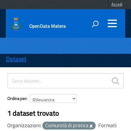
Accedi
OpenData Matera
DATI
ENTI
Dataset
TEMI
INFORMAZIONI
Ordina per
1 dataset trovato
Organizzazioni:
Comunità di pratica
Formati: