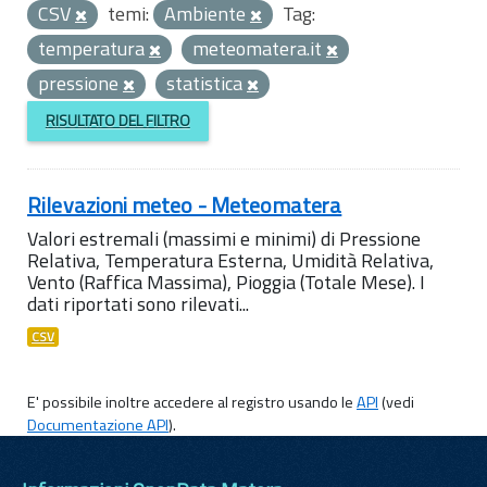
CSV
temi:
Ambiente
Tag:
temperatura
meteomatera.it
pressione
statistica
RISULTATO DEL FILTRO
Rilevazioni meteo - Meteomatera
Valori estremali (massimi e minimi) di Pressione
Relativa, Temperatura Esterna, Umidità Relativa,
Vento (Raffica Massima), Pioggia (Totale Mese). I
dati riportati sono rilevati...
CSV
E' possibile inoltre accedere al registro usando le
API
(vedi
Documentazione API
).