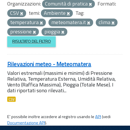
Organizzazioni:
Comunità di pratica
Formati:
CSV
temi:
Ambiente
Tag:
temperatura
meteomatera.it
clima
pressione
pioggia
RISULTATO DEL FILTRO
Rilevazioni meteo - Meteomatera
Valori estremali (massimi e minimi) di Pressione
Relativa, Temperatura Esterna, Umidità Relativa,
Vento (Raffica Massima), Pioggia (Totale Mese). I
dati riportati sono rilevati...
CSV
E' possibile inoltre accedere al registro usando le
API
(vedi
Documentazione API
).