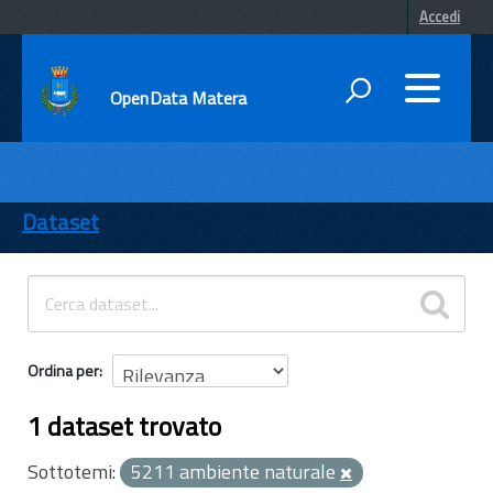
Accedi
OpenData Matera
DATI
ENTI
Dataset
TEMI
INFORMAZIONI
Ordina per
1 dataset trovato
Sottotemi:
5211 ambiente naturale