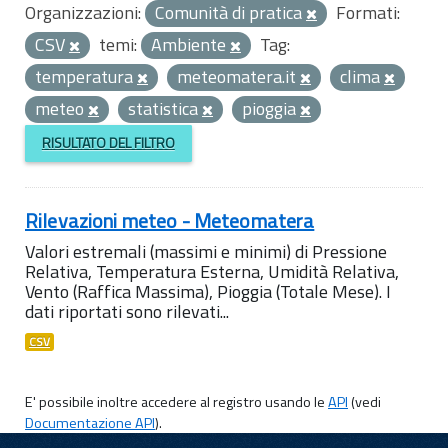
Organizzazioni:
Comunità di pratica
Formati:
CSV
temi:
Ambiente
Tag:
temperatura
meteomatera.it
clima
meteo
statistica
pioggia
RISULTATO DEL FILTRO
Rilevazioni meteo - Meteomatera
Valori estremali (massimi e minimi) di Pressione
Relativa, Temperatura Esterna, Umidità Relativa,
Vento (Raffica Massima), Pioggia (Totale Mese). I
dati riportati sono rilevati...
CSV
E' possibile inoltre accedere al registro usando le
API
(vedi
Documentazione API
).