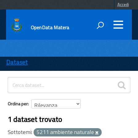
Accedi
OpenData Matera
DATI
ENTI
Dataset
TEMI
INFORMAZIONI
Ordina per
1 dataset trovato
Sottotemi:
5211 ambiente naturale