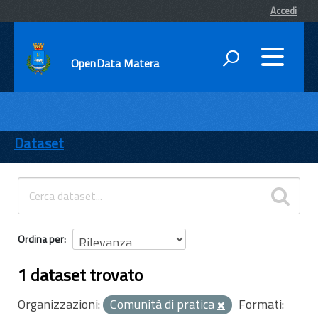
Accedi
OpenData Matera
DATI
ENTI
Dataset
TEMI
INFORMAZIONI
Ordina per
1 dataset trovato
Organizzazioni:
Comunità di pratica
Formati: