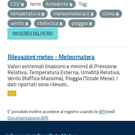
CSV
temi:
Ambiente
Tag:
temperatura
meteomatera.it
clima
vento
statistica
pioggia
RISULTATO DEL FILTRO
Rilevazioni meteo - Meteomatera
Valori estremali (massimi e minimi) di Pressione
Relativa, Temperatura Esterna, Umidità Relativa,
Vento (Raffica Massima), Pioggia (Totale Mese). I
dati riportati sono rilevati...
CSV
E' possibile inoltre accedere al registro usando le
API
(vedi
Documentazione API
).