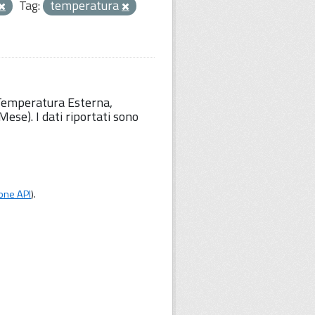
Tag:
temperatura
 Temperatura Esterna,
ese). I dati riportati sono
one API
).