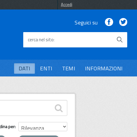
Accedi
Facebook
Twi
Seguici su
cerca nel sito
DATI
ENTI
TEMI
INFORMAZIONI
dina per