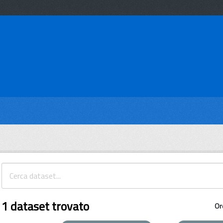
1 dataset trovato
Or