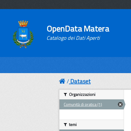
OpenData Matera
Catalogo dei Dati Aperti
Dataset
Organizzazioni
Comunità di pratica (1)
temi