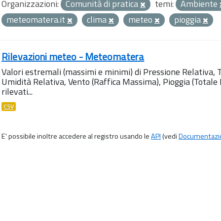
Organizzazioni:
Comunità di pratica
temi:
Ambiente
meteomatera.it
clima
meteo
pioggia
Rilevazioni meteo - Meteomatera
Valori estremali (massimi e minimi) di Pressione Relativa,
Umidità Relativa, Vento (Raffica Massima), Pioggia (Totale M
rilevati...
CSV
E' possibile inoltre accedere al registro usando le
API
(vedi
Documentazi