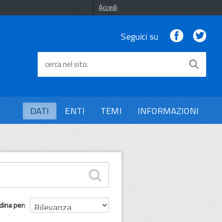
Accedi
Facebook
Twi
Seguici su
cerca nel sito
DATI
ENTI
TEMI
INFORMAZIONI
dina per