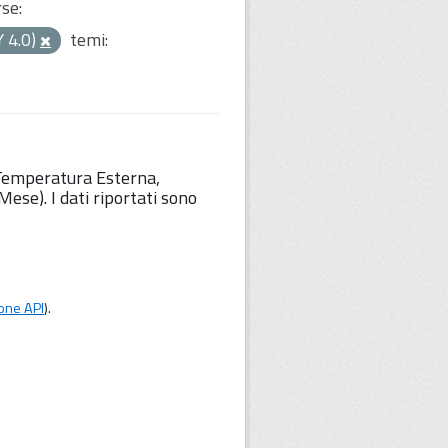
rse:
Y 4.0)
temi:
 Temperatura Esterna,
ese). I dati riportati sono
one API
).