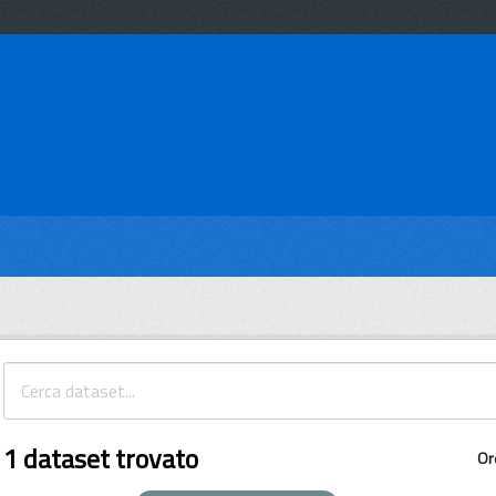
1 dataset trovato
Or