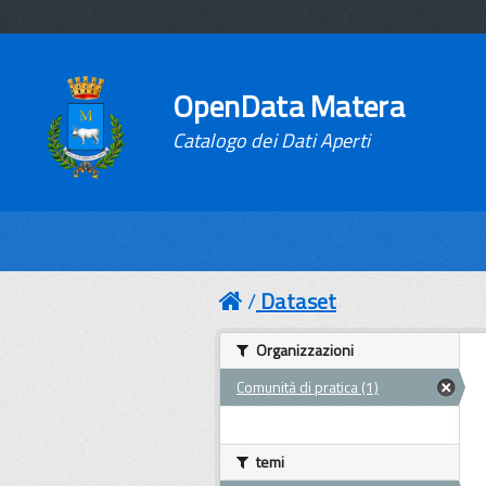
OpenData Matera
Catalogo dei Dati Aperti
Dataset
Organizzazioni
Comunità di pratica (1)
temi