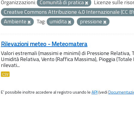
Organizzazioni:
Comunità di pratica
Licenze sulle riso
Creative Commons Attribuzione 4.0 Internazionale (CC B
Ambiente
Tag:
umidita
pressione
Rilevazioni meteo - Meteomatera
Valori estremali (massimi e minimi) di Pressione Relativa,
Umidità Relativa, Vento (Raffica Massima), Pioggia (Totale M
rilevati...
CSV
E' possibile inoltre accedere al registro usando le
API
(vedi
Documentazi