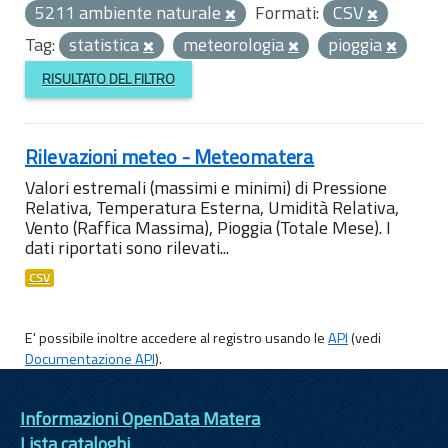
5211 ambiente naturale
Formati:
CSV
Tag:
statistica
meteorologia
pioggia
RISULTATO DEL FILTRO
Rilevazioni meteo - Meteomatera
Valori estremali (massimi e minimi) di Pressione
Relativa, Temperatura Esterna, Umidità Relativa,
Vento (Raffica Massima), Pioggia (Totale Mese). I
dati riportati sono rilevati...
CSV
E' possibile inoltre accedere al registro usando le
API
(vedi
Documentazione API
).
Informazioni OpenData Matera
Lista cataloghi