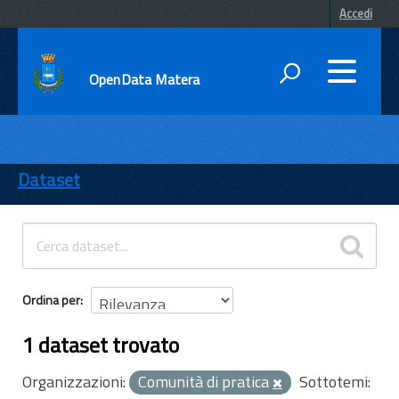
Accedi
OpenData Matera
DATI
ENTI
Dataset
TEMI
INFORMAZIONI
Ordina per
1 dataset trovato
Organizzazioni:
Comunità di pratica
Sottotemi: