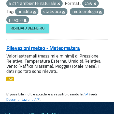
5211 ambiente naturale
Formati:
CSV
Tag:
umidita
statistica
meteorologia
pioggia
RISULTATO DEL FILTRO
Rilevazioni meteo - Meteomatera
Valori estremali (massimi e minimi) di Pressione
Relativa, Temperatura Esterna, Umidità Relativa,
Vento (Raffica Massima), Pioggia (Totale Mese). I
dati riportati sono rilevati...
CSV
E' possibile inoltre accedere al registro usando le
API
(vedi
Documentazione API
).