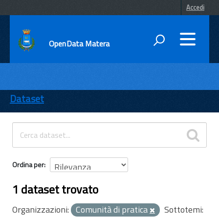
Accedi
OpenData Matera
DATI
ENTI
Dataset
TEMI
INFORMAZIONI
Ordina per
1 dataset trovato
Organizzazioni:
Comunità di pratica
Sottotemi: