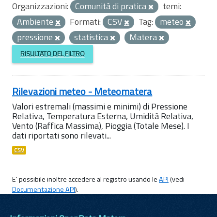
Organizzazioni:
Comunità di pratica
temi:
Ambiente
Formati:
CSV
Tag:
meteo
pressione
statistica
Matera
RISULTATO DEL FILTRO
Rilevazioni meteo - Meteomatera
Valori estremali (massimi e minimi) di Pressione
Relativa, Temperatura Esterna, Umidità Relativa,
Vento (Raffica Massima), Pioggia (Totale Mese). I
dati riportati sono rilevati...
CSV
E' possibile inoltre accedere al registro usando le
API
(vedi
Documentazione API
).