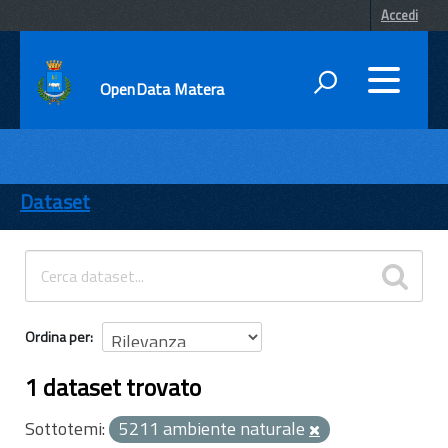
Accedi
OpenData Matera
DATI
ENTI
Dataset
TEMI
INFORMAZIONI
Ordina per
1 dataset trovato
Sottotemi:
5211 ambiente naturale