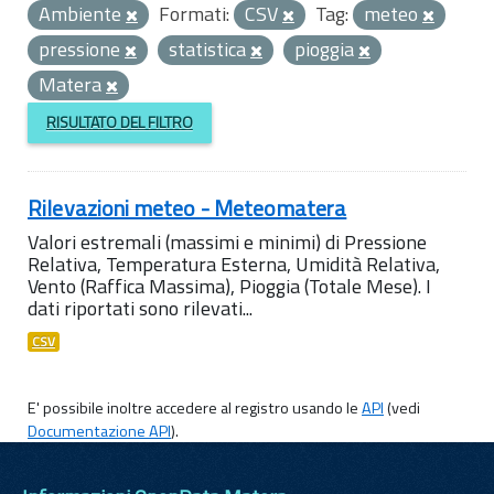
Ambiente
Formati:
CSV
Tag:
meteo
pressione
statistica
pioggia
Matera
RISULTATO DEL FILTRO
Rilevazioni meteo - Meteomatera
Valori estremali (massimi e minimi) di Pressione
Relativa, Temperatura Esterna, Umidità Relativa,
Vento (Raffica Massima), Pioggia (Totale Mese). I
dati riportati sono rilevati...
CSV
E' possibile inoltre accedere al registro usando le
API
(vedi
Documentazione API
).