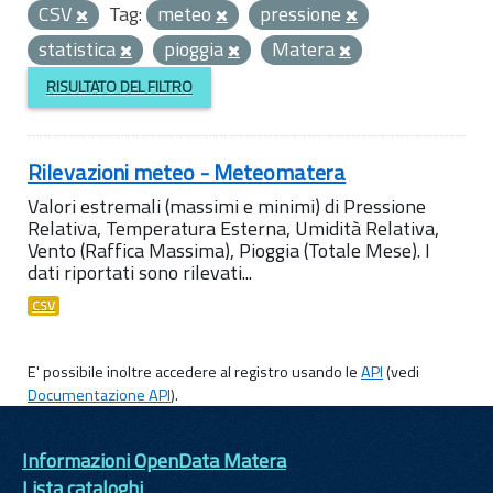
CSV
Tag:
meteo
pressione
statistica
pioggia
Matera
RISULTATO DEL FILTRO
Rilevazioni meteo - Meteomatera
Valori estremali (massimi e minimi) di Pressione
Relativa, Temperatura Esterna, Umidità Relativa,
Vento (Raffica Massima), Pioggia (Totale Mese). I
dati riportati sono rilevati...
CSV
E' possibile inoltre accedere al registro usando le
API
(vedi
Documentazione API
).
Informazioni OpenData Matera
Lista cataloghi