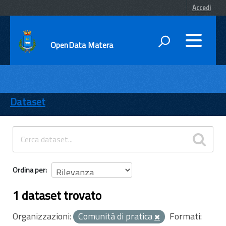
Accedi
OpenData Matera
DATI
ENTI
Dataset
TEMI
INFORMAZIONI
Ordina per
1 dataset trovato
Organizzazioni:
Comunità di pratica
Formati: