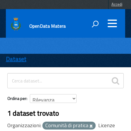
Accedi
OpenData Matera
DATI
ENTI
Dataset
TEMI
INFORMAZIONI
Ordina per
1 dataset trovato
Organizzazioni:
Comunità di pratica
Licenze