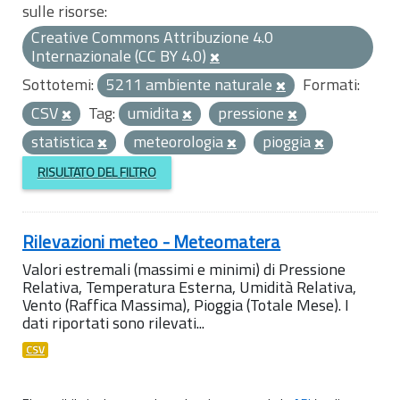
sulle risorse:
Creative Commons Attribuzione 4.0
Internazionale (CC BY 4.0)
Sottotemi:
5211 ambiente naturale
Formati:
CSV
Tag:
umidita
pressione
statistica
meteorologia
pioggia
RISULTATO DEL FILTRO
Rilevazioni meteo - Meteomatera
Valori estremali (massimi e minimi) di Pressione
Relativa, Temperatura Esterna, Umidità Relativa,
Vento (Raffica Massima), Pioggia (Totale Mese). I
dati riportati sono rilevati...
CSV