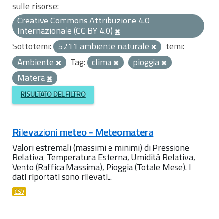
sulle risorse:
Creative Commons Attribuzione 4.0
Internazionale (CC BY 4.0)
Sottotemi:
5211 ambiente naturale
temi:
Ambiente
Tag:
clima
pioggia
Matera
RISULTATO DEL FILTRO
Rilevazioni meteo - Meteomatera
Valori estremali (massimi e minimi) di Pressione
Relativa, Temperatura Esterna, Umidità Relativa,
Vento (Raffica Massima), Pioggia (Totale Mese). I
dati riportati sono rilevati...
CSV