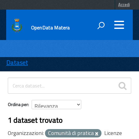
Accedi
OpenData Matera
DATI
ENTI
Dataset
TEMI
INFORMAZIONI
Ordina per
1 dataset trovato
Organizzazioni:
Comunità di pratica
Licenze