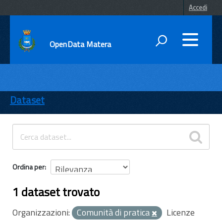
Accedi
OpenData Matera
DATI
ENTI
Dataset
TEMI
INFORMAZIONI
Ordina per
1 dataset trovato
Organizzazioni:
Comunità di pratica
Licenze