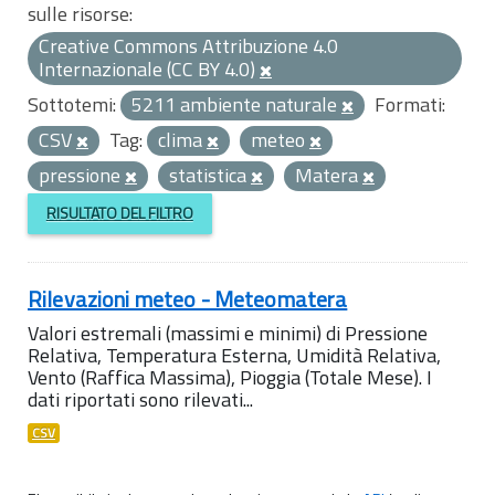
sulle risorse:
Creative Commons Attribuzione 4.0
Internazionale (CC BY 4.0)
Sottotemi:
5211 ambiente naturale
Formati:
CSV
Tag:
clima
meteo
pressione
statistica
Matera
RISULTATO DEL FILTRO
Rilevazioni meteo - Meteomatera
Valori estremali (massimi e minimi) di Pressione
Relativa, Temperatura Esterna, Umidità Relativa,
Vento (Raffica Massima), Pioggia (Totale Mese). I
dati riportati sono rilevati...
CSV