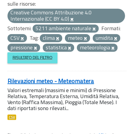
sulle risorse:
Creative Commons Attribuzione 4.0
Internazionale (CC BY 4.0)
Sottotemi:
5211 ambiente naturale
Formati:
CSV
Tag:
clima
meteo
umidita
pressione
statistica
meteorologia
RISULTATO DEL FILTRO
Rilevazioni meteo - Meteomatera
Valori estremali (massimi e minimi) di Pressione
Relativa, Temperatura Esterna, Umidità Relativa,
Vento (Raffica Massima), Pioggia (Totale Mese). I
dati riportati sono rilevati...
CSV