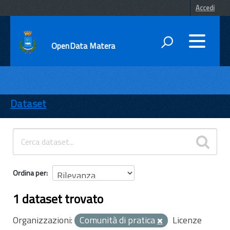
Accedi
OpenData Matera
DATI
ENTI
Dataset
TEMI
INFORMAZIONI
Ordina per
1 dataset trovato
Organizzazioni:
Comunità di pratica
Licenze