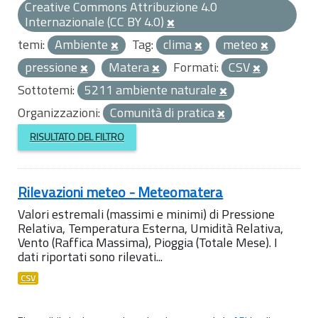
Creative Commons Attribuzione 4.0
Internazionale (CC BY 4.0)
temi:
Ambiente
Tag:
clima
meteo
pressione
Matera
Formati:
CSV
Sottotemi:
5211 ambiente naturale
Organizzazioni:
Comunità di pratica
RISULTATO DEL FILTRO
Rilevazioni meteo - Meteomatera
Valori estremali (massimi e minimi) di Pressione
Relativa, Temperatura Esterna, Umidità Relativa,
Vento (Raffica Massima), Pioggia (Totale Mese). I
dati riportati sono rilevati...
CSV