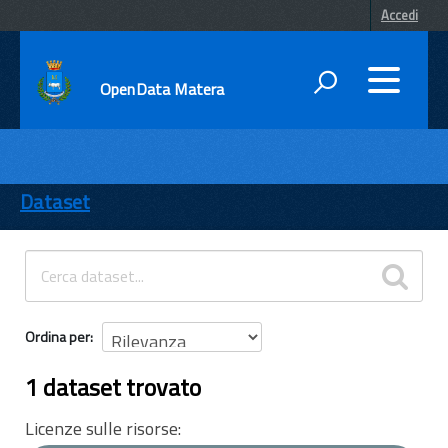
Accedi
OpenData Matera
DATI
ENTI
Dataset
TEMI
INFORMAZIONI
Ordina per
1 dataset trovato
Licenze sulle risorse: