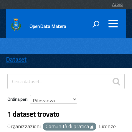
Accedi
OpenData Matera
DATI
ENTI
Dataset
TEMI
INFORMAZIONI
Ordina per
1 dataset trovato
Organizzazioni:
Comunità di pratica
Licenze