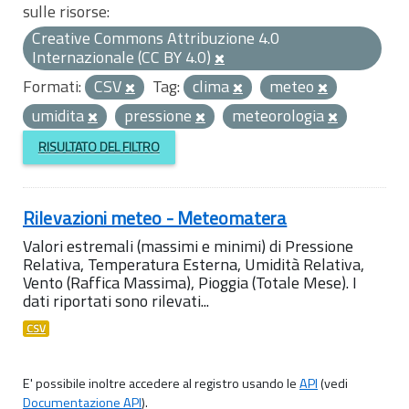
sulle risorse:
Creative Commons Attribuzione 4.0
Internazionale (CC BY 4.0)
Formati:
CSV
Tag:
clima
meteo
umidita
pressione
meteorologia
RISULTATO DEL FILTRO
Rilevazioni meteo - Meteomatera
Valori estremali (massimi e minimi) di Pressione
Relativa, Temperatura Esterna, Umidità Relativa,
Vento (Raffica Massima), Pioggia (Totale Mese). I
dati riportati sono rilevati...
CSV
E' possibile inoltre accedere al registro usando le
API
(vedi
Documentazione API
).