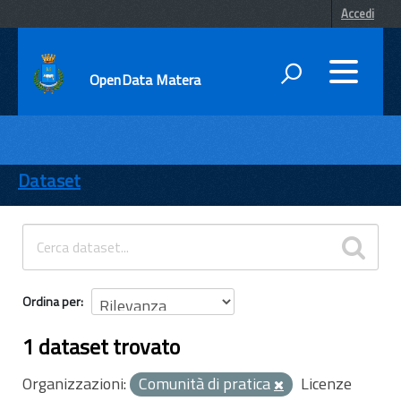
Accedi
OpenData Matera
DATI
ENTI
Dataset
TEMI
INFORMAZIONI
Ordina per
1 dataset trovato
Organizzazioni:
Comunità di pratica
Licenze