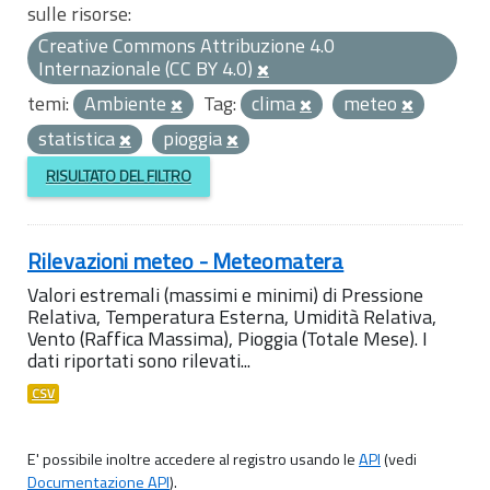
sulle risorse:
Creative Commons Attribuzione 4.0
Internazionale (CC BY 4.0)
temi:
Ambiente
Tag:
clima
meteo
statistica
pioggia
RISULTATO DEL FILTRO
Rilevazioni meteo - Meteomatera
Valori estremali (massimi e minimi) di Pressione
Relativa, Temperatura Esterna, Umidità Relativa,
Vento (Raffica Massima), Pioggia (Totale Mese). I
dati riportati sono rilevati...
CSV
E' possibile inoltre accedere al registro usando le
API
(vedi
Documentazione API
).