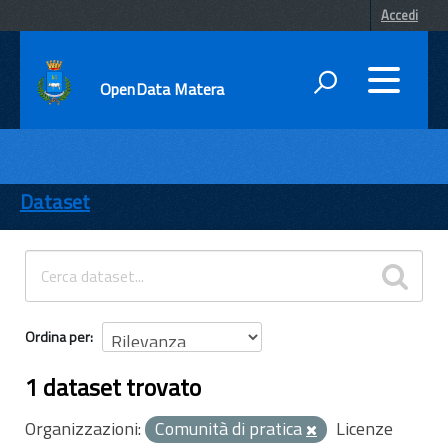
Accedi
OpenData Matera
DATI
ENTI
Dataset
TEMI
INFORMAZIONI
Ordina per
1 dataset trovato
Organizzazioni:
Comunità di pratica
Licenze