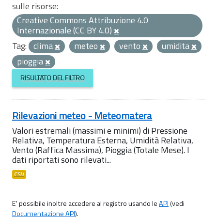
sulle risorse:
Creative Commons Attribuzione 4.0
Internazionale (CC BY 4.0)
Tag:
clima
meteo
vento
umidita
pioggia
RISULTATO DEL FILTRO
Rilevazioni meteo - Meteomatera
Valori estremali (massimi e minimi) di Pressione
Relativa, Temperatura Esterna, Umidità Relativa,
Vento (Raffica Massima), Pioggia (Totale Mese). I
dati riportati sono rilevati...
CSV
E' possibile inoltre accedere al registro usando le
API
(vedi
Documentazione API
).