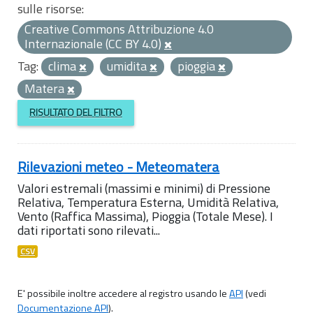
sulle risorse:
Creative Commons Attribuzione 4.0
Internazionale (CC BY 4.0)
Tag:
clima
umidita
pioggia
Matera
RISULTATO DEL FILTRO
Rilevazioni meteo - Meteomatera
Valori estremali (massimi e minimi) di Pressione
Relativa, Temperatura Esterna, Umidità Relativa,
Vento (Raffica Massima), Pioggia (Totale Mese). I
dati riportati sono rilevati...
CSV
E' possibile inoltre accedere al registro usando le
API
(vedi
Documentazione API
).