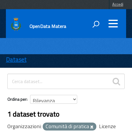
Accedi
OpenData Matera
DATI
ENTI
Dataset
TEMI
INFORMAZIONI
Ordina per
1 dataset trovato
Organizzazioni:
Comunità di pratica
Licenze