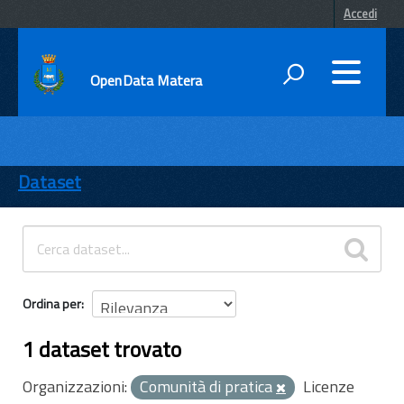
Accedi
OpenData Matera
DATI
ENTI
Dataset
TEMI
INFORMAZIONI
Ordina per
1 dataset trovato
Organizzazioni:
Comunità di pratica
Licenze