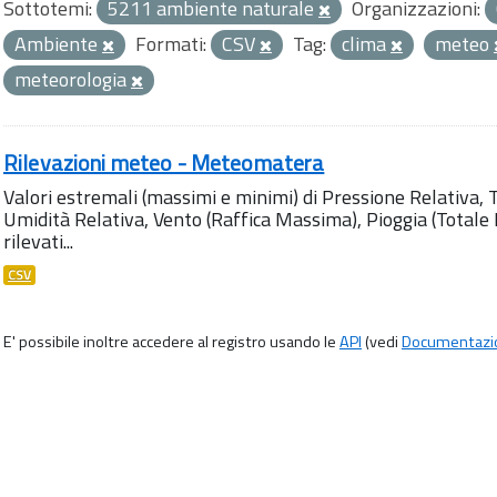
Sottotemi:
5211 ambiente naturale
Organizzazioni:
Ambiente
Formati:
CSV
Tag:
clima
meteo
meteorologia
Rilevazioni meteo - Meteomatera
Valori estremali (massimi e minimi) di Pressione Relativa,
Umidità Relativa, Vento (Raffica Massima), Pioggia (Totale M
rilevati...
CSV
E' possibile inoltre accedere al registro usando le
API
(vedi
Documentazi