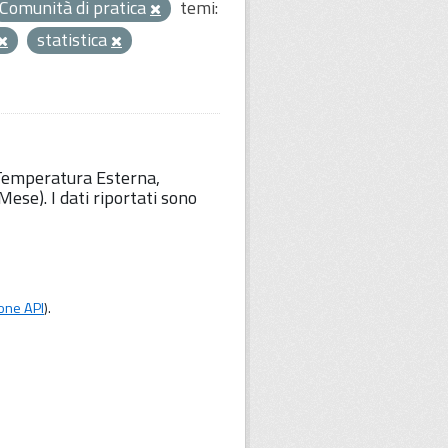
Comunità di pratica
temi:
statistica
 Temperatura Esterna,
ese). I dati riportati sono
one API
).