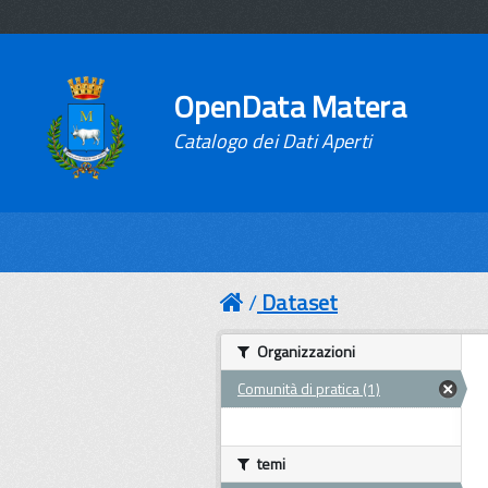
OpenData Matera
Catalogo dei Dati Aperti
Dataset
Organizzazioni
Comunità di pratica (1)
temi