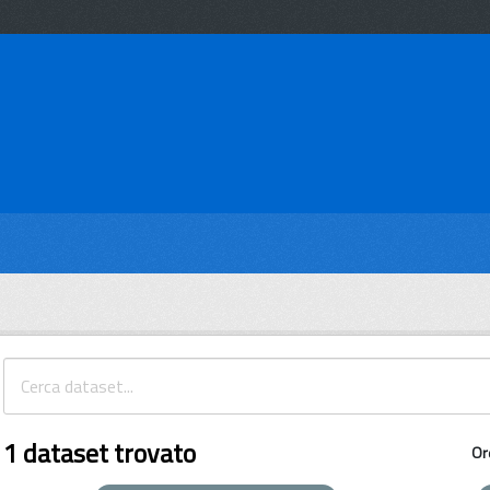
1 dataset trovato
Or