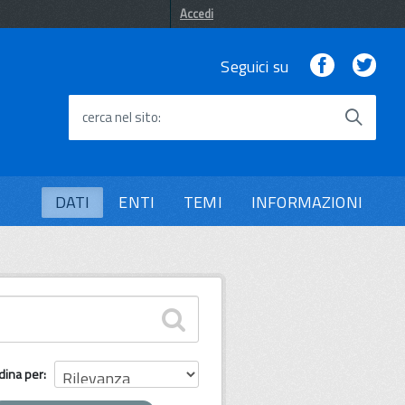
Accedi
Facebook
Twi
Seguici su
cerca nel sito
DATI
ENTI
TEMI
INFORMAZIONI
dina per