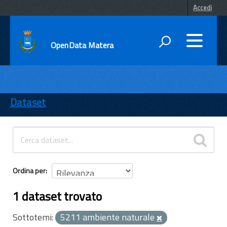
Accedi
OpenData Matera
DATI
ENTI
Dataset
TEMI
INFORMAZIONI
Ordina per
1 dataset trovato
Sottotemi:
5211 ambiente naturale