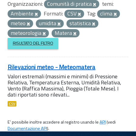
Organizzazioni:
Comunità di pratica
temi:
Ambiente
Formati:
CSV
Tag:
clima
meteo
umidita
statistica
meteorologia
Matera
RISULTATO DEL FILTRO
Rilevazioni meteo - Meteomatera
Valori estremali (massimi e minimi) di Pressione
Relativa, Temperatura Esterna, Umidità Relativa,
Vento (Raffica Massima), Pioggia (Totale Mese). I
dati riportati sono rilevati...
CSV
E' possibile inoltre accedere al registro usando le
API
(vedi
Documentazione API
).