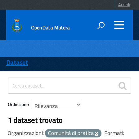
Accedi
OpenData Matera
DATI
ENTI
Dataset
TEMI
INFORMAZIONI
Ordina per
1 dataset trovato
Organizzazioni:
Comunità di pratica
Formati: