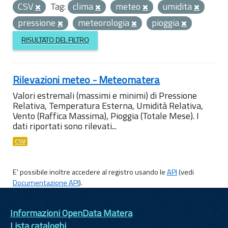
CSV
Tag:
clima
meteo
umidita
pressione
meteorologia
pioggia
RISULTATO DEL FILTRO
Rilevazioni meteo - Meteomatera
Valori estremali (massimi e minimi) di Pressione
Relativa, Temperatura Esterna, Umidità Relativa,
Vento (Raffica Massima), Pioggia (Totale Mese). I
dati riportati sono rilevati...
CSV
E' possibile inoltre accedere al registro usando le
API
(vedi
Documentazione API
).
Informazioni OpenData Matera
Lista cataloghi