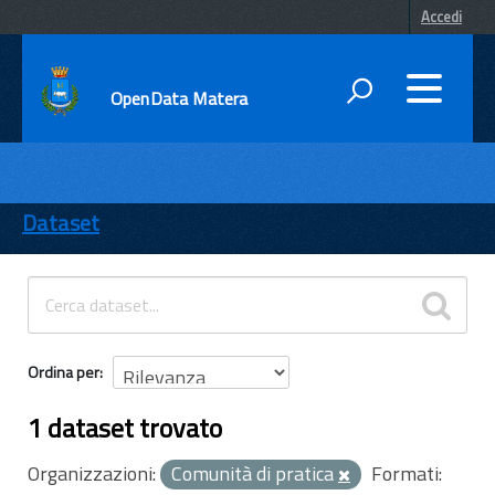
Accedi
OpenData Matera
DATI
ENTI
Dataset
TEMI
INFORMAZIONI
Ordina per
1 dataset trovato
Organizzazioni:
Comunità di pratica
Formati: