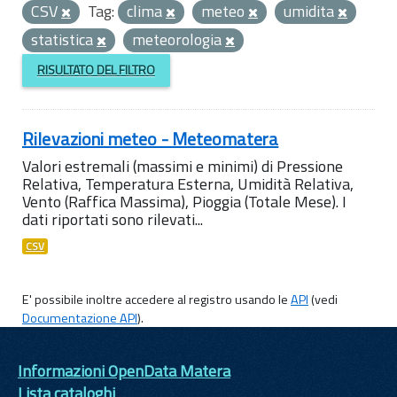
CSV
Tag:
clima
meteo
umidita
statistica
meteorologia
RISULTATO DEL FILTRO
Rilevazioni meteo - Meteomatera
Valori estremali (massimi e minimi) di Pressione
Relativa, Temperatura Esterna, Umidità Relativa,
Vento (Raffica Massima), Pioggia (Totale Mese). I
dati riportati sono rilevati...
CSV
E' possibile inoltre accedere al registro usando le
API
(vedi
Documentazione API
).
Informazioni OpenData Matera
Lista cataloghi