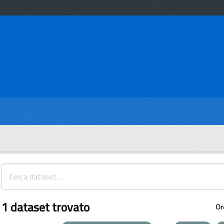
1 dataset trovato
Or