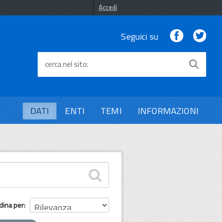
Accedi
Facebook
Twi
Seguici su
cerca nel sito
DATI
ENTI
TEMI
INFORMAZIONI
dina per