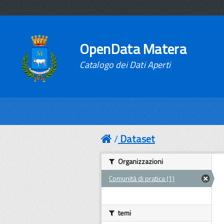
OpenData Matera
Catalogo dei Dati Aperti
Dataset
Organizzazioni
Comunità di pratica (1)
temi