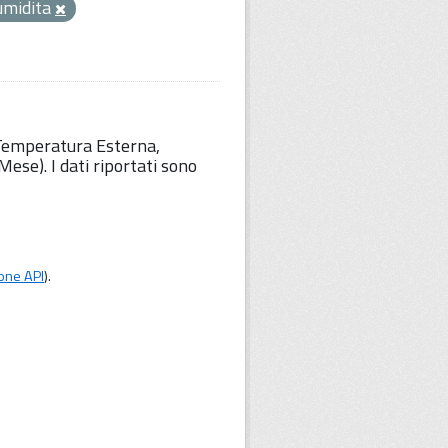
umidita
 Temperatura Esterna,
ese). I dati riportati sono
one API
).