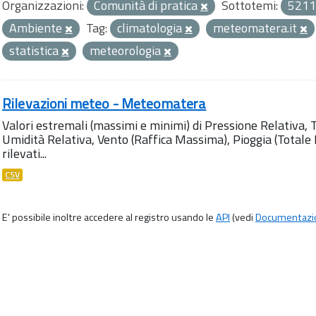
Organizzazioni:
Comunità di pratica
Sottotemi:
5211
Ambiente
Tag:
climatologia
meteomatera.it
statistica
meteorologia
Rilevazioni meteo - Meteomatera
Valori estremali (massimi e minimi) di Pressione Relativa,
Umidità Relativa, Vento (Raffica Massima), Pioggia (Totale M
rilevati...
CSV
E' possibile inoltre accedere al registro usando le
API
(vedi
Documentazi