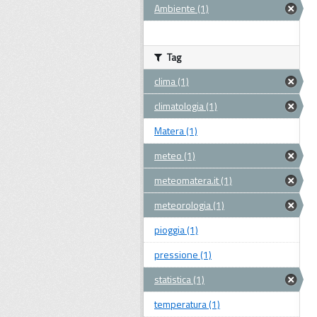
Ambiente (1)
Tag
clima (1)
climatologia (1)
Matera (1)
meteo (1)
meteomatera.it (1)
meteorologia (1)
pioggia (1)
pressione (1)
statistica (1)
temperatura (1)