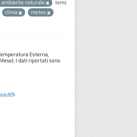
 ambiente naturale
temi:
clima
meteo
 Temperatura Esterna,
ese). I dati riportati sono
one API
).