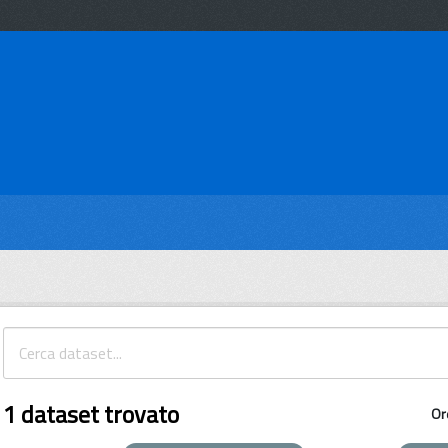
1 dataset trovato
Or