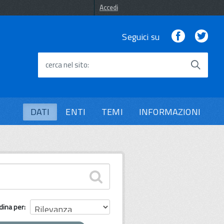
Accedi
Facebook
Twi
Seguici su
cerca nel sito
DATI
ENTI
TEMI
INFORMAZIONI
dina per