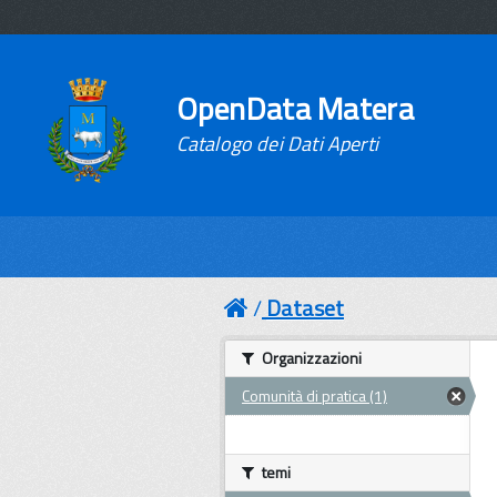
OpenData Matera
Catalogo dei Dati Aperti
Dataset
Organizzazioni
Comunità di pratica (1)
temi