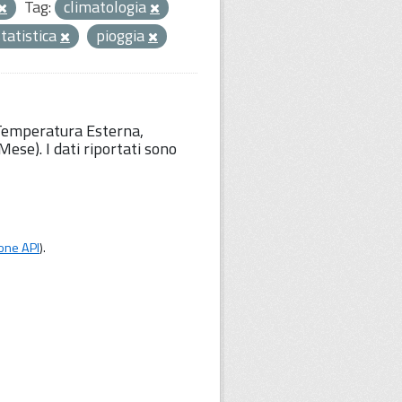
Tag:
climatologia
statistica
pioggia
 Temperatura Esterna,
ese). I dati riportati sono
one API
).