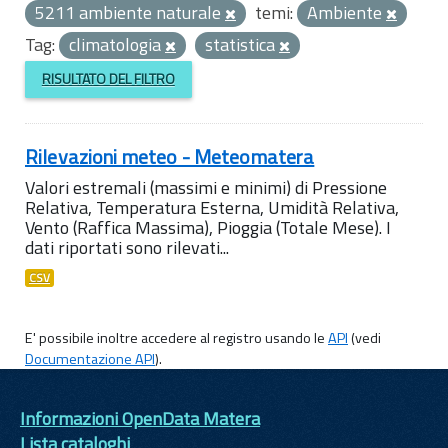
5211 ambiente naturale
temi:
Ambiente
Tag:
climatologia
statistica
RISULTATO DEL FILTRO
Rilevazioni meteo - Meteomatera
Valori estremali (massimi e minimi) di Pressione
Relativa, Temperatura Esterna, Umidità Relativa,
Vento (Raffica Massima), Pioggia (Totale Mese). I
dati riportati sono rilevati...
CSV
E' possibile inoltre accedere al registro usando le
API
(vedi
Documentazione API
).
Informazioni OpenData Matera
Lista cataloghi