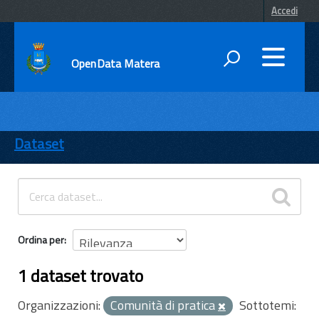
Accedi
OpenData Matera
DATI
ENTI
Dataset
TEMI
INFORMAZIONI
Ordina per
1 dataset trovato
Organizzazioni:
Comunità di pratica
Sottotemi: