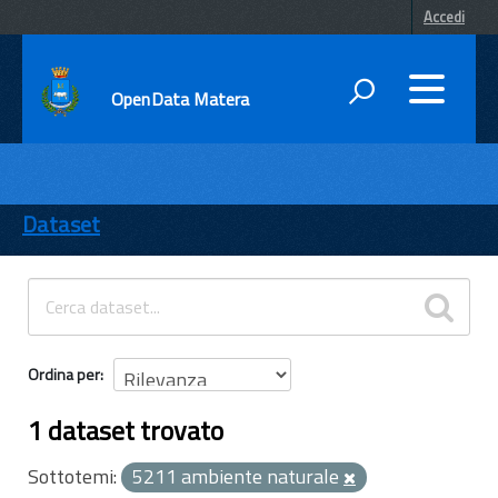
Accedi
OpenData Matera
DATI
ENTI
Dataset
TEMI
INFORMAZIONI
Ordina per
1 dataset trovato
Sottotemi:
5211 ambiente naturale