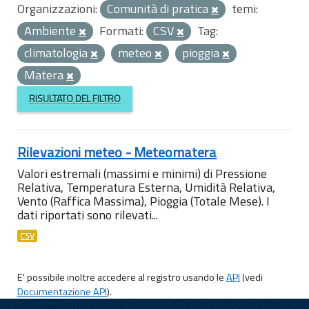
Organizzazioni:
Comunità di pratica
temi:
Ambiente
Formati:
CSV
Tag:
climatologia
meteo
pioggia
Matera
RISULTATO DEL FILTRO
Rilevazioni meteo - Meteomatera
Valori estremali (massimi e minimi) di Pressione
Relativa, Temperatura Esterna, Umidità Relativa,
Vento (Raffica Massima), Pioggia (Totale Mese). I
dati riportati sono rilevati...
CSV
E' possibile inoltre accedere al registro usando le
API
(vedi
Documentazione API
).