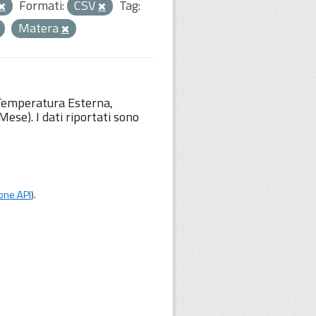
Formati:
CSV
Tag:
Matera
 Temperatura Esterna,
ese). I dati riportati sono
one API
).