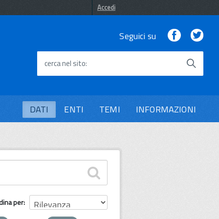
Accedi
Facebook
Twi
Seguici su
cerca nel sito
DATI
ENTI
TEMI
INFORMAZIONI
dina per