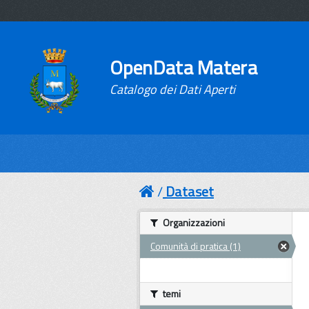
OpenData Matera
Catalogo dei Dati Aperti
Dataset
Organizzazioni
Comunità di pratica (1)
temi