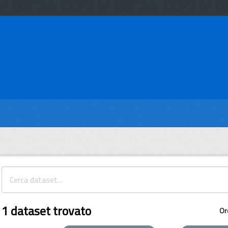
1 dataset trovato
Or