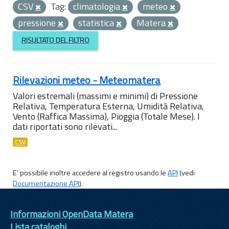
CSV
Tag:
climatologia
meteo
pressione
statistica
Matera
RISULTATO DEL FILTRO
Rilevazioni meteo - Meteomatera
Valori estremali (massimi e minimi) di Pressione
Relativa, Temperatura Esterna, Umidità Relativa,
Vento (Raffica Massima), Pioggia (Totale Mese). I
dati riportati sono rilevati...
CSV
E' possibile inoltre accedere al registro usando le
API
(vedi
Documentazione API
).
Informazioni OpenData Matera
Lista cataloghi