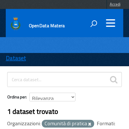
Accedi
OpenData Matera
DATI
ENTI
Dataset
TEMI
INFORMAZIONI
Ordina per
1 dataset trovato
Organizzazioni:
Comunità di pratica
Formati: