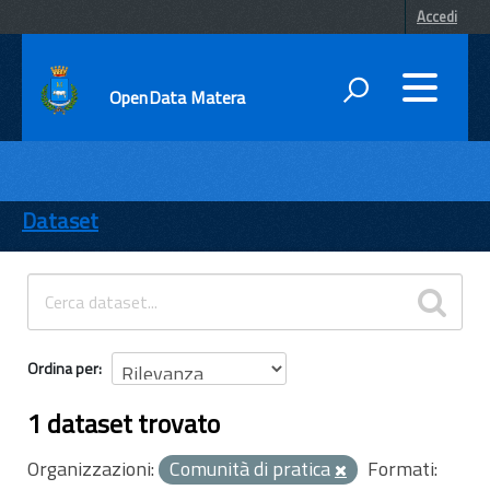
Accedi
OpenData Matera
DATI
ENTI
Dataset
TEMI
INFORMAZIONI
Ordina per
1 dataset trovato
Organizzazioni:
Comunità di pratica
Formati: