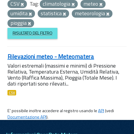
CSV
Tag:
climatologia
meteo
umidita
statistica
meteorologia
pioggia
RISULTATO DEL FILTRO
Rilevazioni meteo - Meteomatera
Valori estremali (massimi e minimi) di Pressione
Relativa, Temperatura Esterna, Umidità Relativa,
Vento (Raffica Massima), Pioggia (Totale Mese). I
dati riportati sono rilevati...
CSV
E' possibile inoltre accedere al registro usando le
API
(vedi
Documentazione API
).