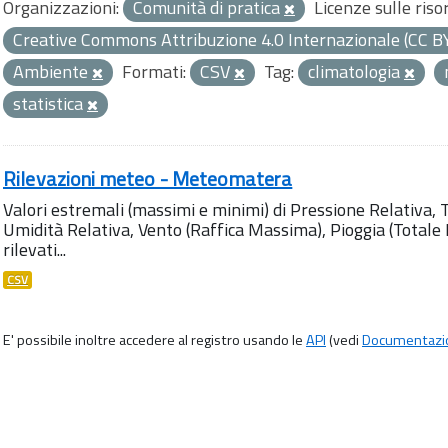
Organizzazioni:
Comunità di pratica
Licenze sulle riso
Creative Commons Attribuzione 4.0 Internazionale (CC B
Ambiente
Formati:
CSV
Tag:
climatologia
statistica
Rilevazioni meteo - Meteomatera
Valori estremali (massimi e minimi) di Pressione Relativa,
Umidità Relativa, Vento (Raffica Massima), Pioggia (Totale M
rilevati...
CSV
E' possibile inoltre accedere al registro usando le
API
(vedi
Documentazi