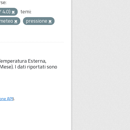
rse:
Y 4.0)
temi:
meteo
pressione
 Temperatura Esterna,
ese). I dati riportati sono
one API
).