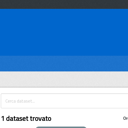
1 dataset trovato
Or