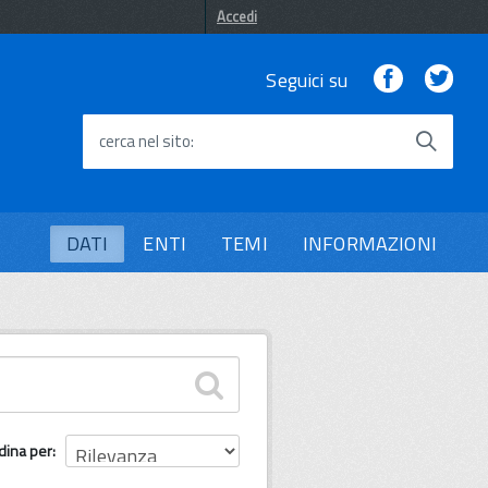
Accedi
Facebook
Twi
Seguici su
cerca nel sito
DATI
ENTI
TEMI
INFORMAZIONI
dina per