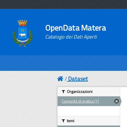
OpenData Matera
Catalogo dei Dati Aperti
Dataset
Organizzazioni
Comunità di pratica (1)
temi