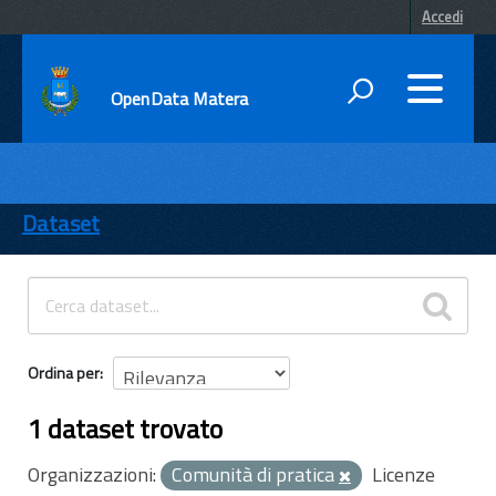
Accedi
OpenData Matera
DATI
ENTI
Dataset
TEMI
INFORMAZIONI
Ordina per
1 dataset trovato
Organizzazioni:
Comunità di pratica
Licenze