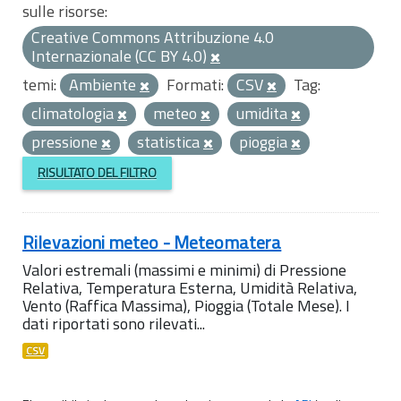
sulle risorse:
Creative Commons Attribuzione 4.0
Internazionale (CC BY 4.0)
temi:
Ambiente
Formati:
CSV
Tag:
climatologia
meteo
umidita
pressione
statistica
pioggia
RISULTATO DEL FILTRO
Rilevazioni meteo - Meteomatera
Valori estremali (massimi e minimi) di Pressione
Relativa, Temperatura Esterna, Umidità Relativa,
Vento (Raffica Massima), Pioggia (Totale Mese). I
dati riportati sono rilevati...
CSV