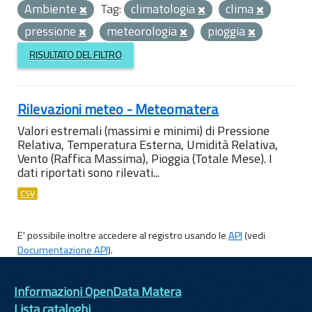
Ambiente
Tag:
climatologia
clima
pressione
meteorologia
pioggia
RISULTATO DEL FILTRO
Rilevazioni meteo - Meteomatera
Valori estremali (massimi e minimi) di Pressione
Relativa, Temperatura Esterna, Umidità Relativa,
Vento (Raffica Massima), Pioggia (Totale Mese). I
dati riportati sono rilevati...
CSV
E' possibile inoltre accedere al registro usando le
API
(vedi
Documentazione API
).
Informazioni OpenData Matera
Lista cataloghi