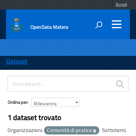
Accedi
OpenData Matera
DATI
ENTI
Dataset
TEMI
INFORMAZIONI
Ordina per
1 dataset trovato
Organizzazioni:
Comunità di pratica
Sottotemi: