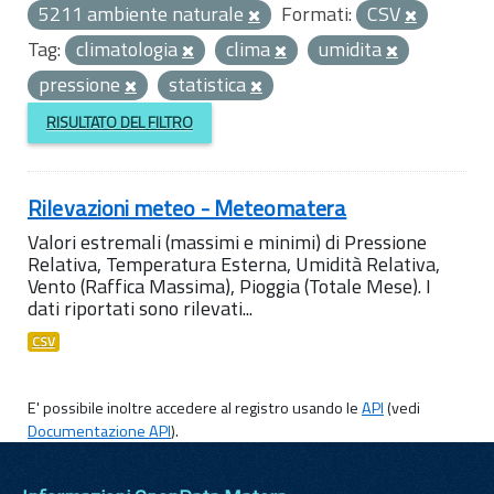
5211 ambiente naturale
Formati:
CSV
Tag:
climatologia
clima
umidita
pressione
statistica
RISULTATO DEL FILTRO
Rilevazioni meteo - Meteomatera
Valori estremali (massimi e minimi) di Pressione
Relativa, Temperatura Esterna, Umidità Relativa,
Vento (Raffica Massima), Pioggia (Totale Mese). I
dati riportati sono rilevati...
CSV
E' possibile inoltre accedere al registro usando le
API
(vedi
Documentazione API
).