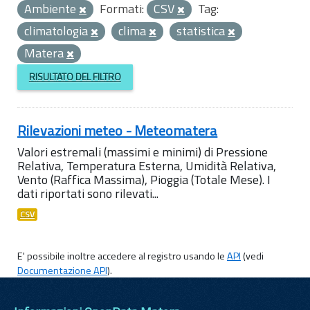
Ambiente
Formati:
CSV
Tag:
climatologia
clima
statistica
Matera
RISULTATO DEL FILTRO
Rilevazioni meteo - Meteomatera
Valori estremali (massimi e minimi) di Pressione
Relativa, Temperatura Esterna, Umidità Relativa,
Vento (Raffica Massima), Pioggia (Totale Mese). I
dati riportati sono rilevati...
CSV
E' possibile inoltre accedere al registro usando le
API
(vedi
Documentazione API
).